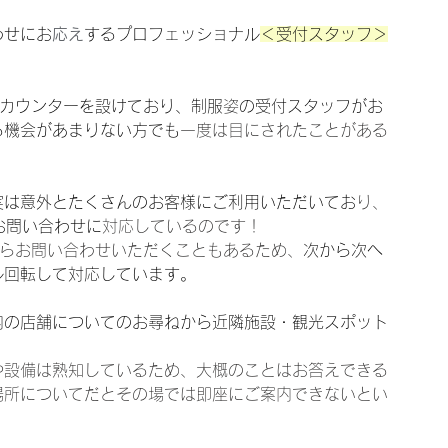
わせにお
応え
するプロフェッショナル
＜受付スタッフ＞
にカウンターを設けており、制服
姿
の受付スタッフがお
る機会があまりない方でも
一度は目にされたことがある
実は意外とたくさんのお客様にご利用いただいてお
り、
お問い合わせに
対応しているのです！
からお問い合わせいただくこともあるため、
次から次へ
ル回転して対応しています。
内の店舗についてのお尋ねから近隣施設・観光スポット
や設備は熟知しているため、大概のことはお答えできる
場所についてだとその場では即座にご案内できないとい