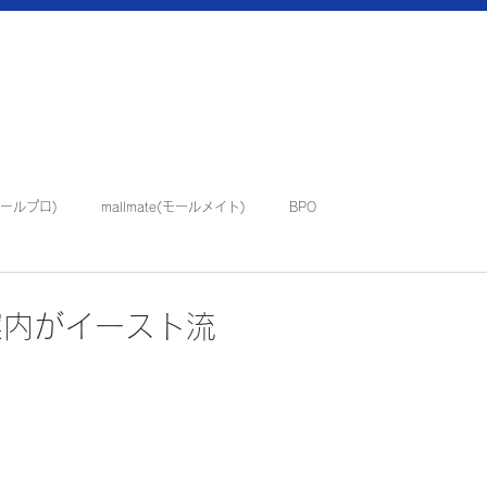
(モールプロ)
mallmate(モールメイト)
BPO
イベント・催事
案内がイースト流