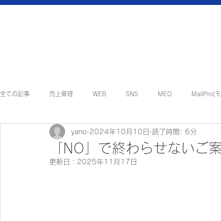
全ての記事
売上管理
WEB
SNS
MEO
MallPro
yano
2024年10月10日
読了時間: 6分
地方創生・地域貢献
インフォメーション
マルチアシスタント
「NO」で終わらせないご
更新日：
2025年11月17日