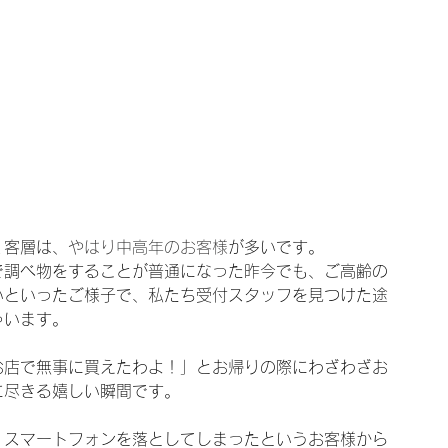
く客層は、
やはり
中高年
の
お客様
が多いです。
で調べ物をすることが普通になった昨今でも、ご高齢の
いといったご様子で、私たち受付スタッフを見つけた途
ゃいます。
お店で無事に買えたわよ！」とお帰りの際にわざわざお
に尽きる嬉しい瞬間です。
、
スマートフォンを落としてしまったというお客様から