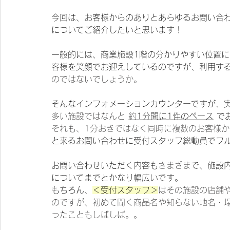
今回は、お客様からのありとあらゆるお問い合
についてご紹介したいと思います！
一般的には、商業施設1階の分かりやすい位置
客様を笑顔でお迎えしているのですが、利用す
のではないでしょうか。
そんなインフォメーションカウンターですが、
多い施設ではなんと 
約
1分間に1件のペース
 で
それも、1分おきではなく同時に複数のお客様
と来るお問い合わせに受付スタッフ総動員でフ
お問い合わせいただく内容も
さまざま
で、施設
についてまでとかなり幅広いです。
もちろん、
＜受付スタッフ＞
はその施設の店舗
のですが、初めて聞く商品名や知らない地名・
ったこともしばしば。。