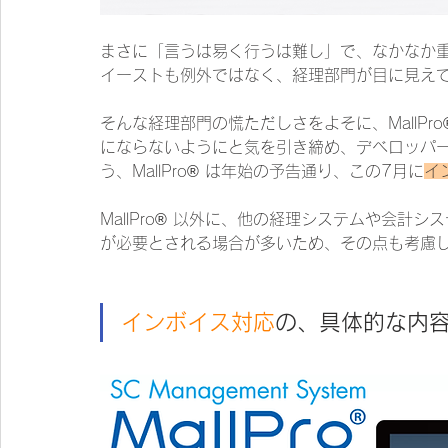
まさに「言うは易く行うは難し」で、なかなか
イーストも例外ではなく、経理部門が目に見え
そんな経理部門の慌ただしさをよそに、MallP
にならないようにと気を引き締め、デベロッパ
う、MallPro® は年始の予告通り、この7月に
イ
MallPro® 以外に、他の経理システムや会
が必要とされる場合が多いため、その点も考慮
インボイス対応
の、具体的な内