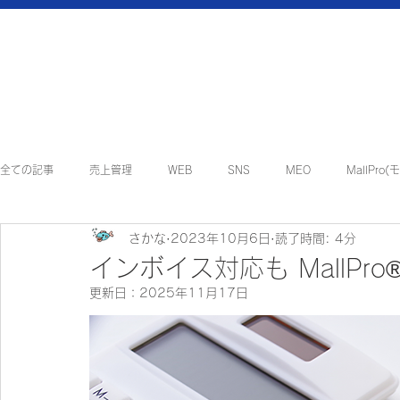
全ての記事
売上管理
WEB
SNS
MEO
MallPro
さかな
2023年10月6日
読了時間: 4分
地方創生・地域貢献
インフォメーション
マルチアシスタント
インボイス対応も MallPr
更新日：
2025年11月17日