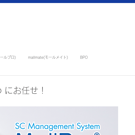
(モールプロ)
mallmate(モールメイト)
BPO
イベント・催事
o® にお任せ！