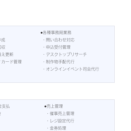
●各種事務局業務
作成
 ・問い合わせ対応
回収
 ・申込受付管理
替え更新
 ・デスクトップリサーチ
ィカード管理
 ・制作物手配代行
 ・オンラインイベント司会代行
金支払
●売上管理
設
 ・催事売上管理
 ・レジ設定代行
 ・金券処理