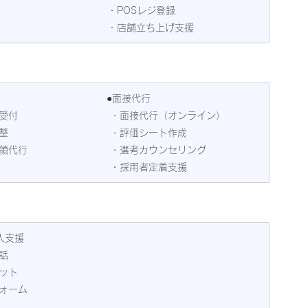
 ・POSレジ登録
 ・店舗立ち上げ支援
●面接代行
募受付
 ・面接代行（オンライン）
整
 ・評価シート作成
受領代行
 ・選考カウンセリング
 ・採用者定着支援
入支援
話
ボット
フォーム