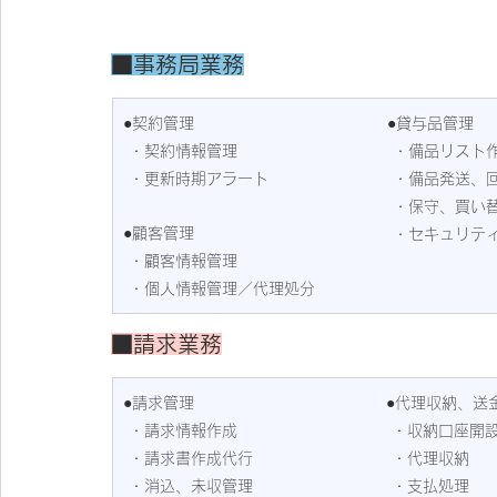
■
事務局業務
●契約管理
●貸与品管理
 ・契約情報管理
 ・備品リスト
 ・更新時期アラート
 ・備品発送、
 ・保守、買い
●顧客管理
 ・セキュリテ
 ・顧客情報管理
 ・個人情報管理／代理処分
■
請求業務
●請求管理
●代理収納、送
 ・請求情報作成
 ・収納口座開
 ・請求書作成代行
 ・代理収納
 ・消込、未収管理
 ・支払処理