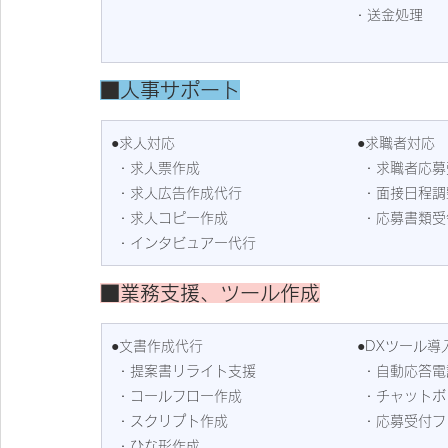
 ・送金処理
■
人事サポート
●求人対応
●求職者対応
 ・求人票作成
 ・求職者応
 ・求人広告作成代行
 ・面接日程調
 ・求人コピー作成
 ・応募書類
 ・インタビュアー代行
■
業務支援、ツール作成
●文書作成代行
●DXツール導
 ・提案書リライト支援
 ・自動応答電
 ・コールフロー作成
 ・チャット
 ・スクリプト作成
 ・応募受付
 ・ひな形作成