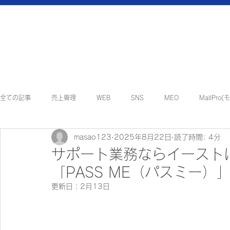
全ての記事
売上管理
WEB
SNS
MEO
MallPro
masao123
2025年8月22日
読了時間: 4分
地方創生・地域貢献
インフォメーション
マルチアシスタント
サポート業務ならイースト
「PASS ME（パスミー）
更新日：
2月13日