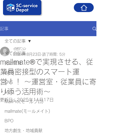
記事
全ての記事
ｲｶｻｱﾆｼﾝ
全ての記事
2024年8月23日
読了時間: 5分
mallmate®で実現させる、従
売上管理
業員密接型のスマート運
WEB
営！！ ～運営室・従業員に寄
SNS
り添う活用術～
MEO
更新日：
2025年11月17日
MallPro(モールプロ)
mallmate(モールメイト)
BPO
地方創生・地域貢献