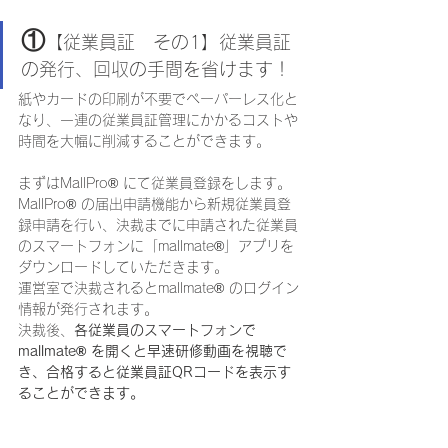
①
【従業員証　その1】従業員証
の発行、回収の手間を省けます！
紙やカードの印刷が不要でペーパーレス化と
なり、一連の従業員証管理にかかるコストや
時間を大幅に削減することができます。
まずはMallPro® にて従業員登録をします。
MallPro® の届出申請機能から新規従業員登
録申請を行い、決裁までに申請された従業員
のスマートフォンに「mallmate®」アプリを
ダウンロードしていただきます。
運営室で決裁されるとmallmate® のログイン
情報が発行されます。
決裁後、
各従業員のスマートフォンで
mallmate® を開くと早速研修動画を視聴で
き、合格すると従業員証QRコードを表示す
ることができます。