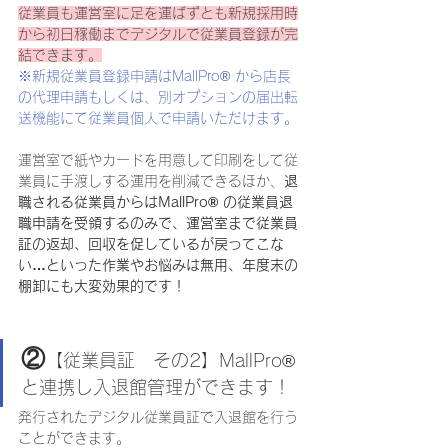
従業員も運営室に足を運ばずとも新規採用時
から初日稼働までデジタルで従業員登録が完
結できます。
※新規従業員登録申請はMallPro® から店長
の代理申請もしくは、別オプションの届出転
送機能にて従業員個人で申請いただけます。
運営室で紙やカードを用意して印刷をして従
業員に手渡しする運用を削減できるほか、
退
職される従業員からはMallPro® の従業員退
職申請を受領するのみで、運営室まで従業員
証の返却、回収を促しているが戻ってこな
い…といった作業やお悩みは無用、年度末の
棚卸にも大変効果的です！
②
【従業員証　その2】MallPro® 
と連携し入退館管理ができます！
発行されたデジタル従業員証で入退館を行う
ことができます。