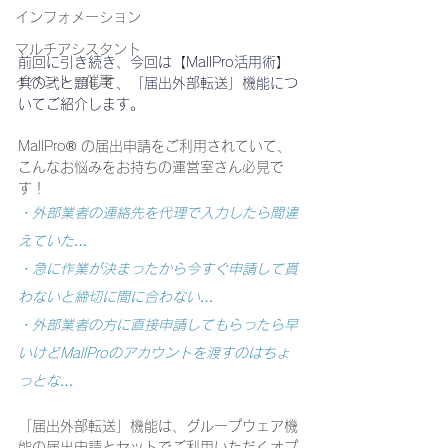
インフォメーション
マルチアシスタント
前回に引き続き、今回は【MallPro活用術】
イベント・催事
其の弐と題して、「届出外部転送」機能につ
いてご紹介します。
MallPro® の届出申請をご利用されていて、
こんなお悩みをお持ちの運営室さん必見で
す！
・外部業者の連絡先を代理で入力したら間違
えていた…
・急に作業が決まったから今すぐ申請して貰
わないと締切に間に合わない…
・外部業者の方に直接申請してもらったら早
いけどMallProのアカウントを渡すのはちょ
っとな…
「届出外部転送」機能は、グループウェア機
能の届出申請とセットでご利用いただくオプ