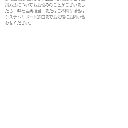
用方法についてもお悩みのことがございまし
たら、弊社営業担当、またはご不明な場合は
システムサポート窓口までお気軽にお問い合
わせください。
※「MallPro®」および「モールプロ®」は株
式会社イーストの登録商標です
※掲載内容は記事公開時の情報となります。
最新の情報と異なる場合がありますので、あ
らかじめご了承ください