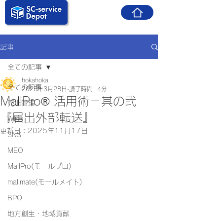
記事
全ての記事
hokahoka
全ての記事
2025年3月28日
読了時間: 4分
MallPro® 活用術－其の弐
売上管理
『届出外部転送』
WEB
更新日：
2025年11月17日
SNS
MEO
MallPro(モールプロ)
mallmate(モールメイト)
BPO
地方創生・地域貢献