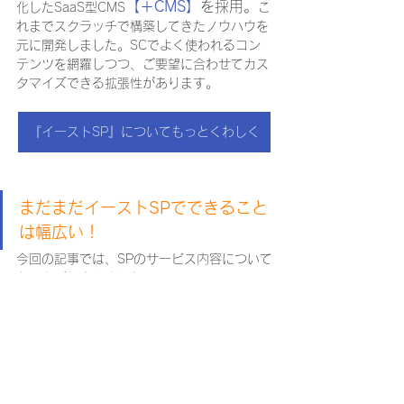
【＋CMS】
を採用。
化したSaaS型CMS
こ
れまでスクラッチで構築してきたノウハウを
元に開発しました。
SCでよく使われるコン
テンツを網羅しつつ、ご要望に合わせてカス
タマイズできる拡張性があります。
『イーストSP』についてもっとくわしく
まだまだイーストSPでできること
は幅広い！
今回の記事では、SPのサービス内容について
丸っとご紹介しました。
私の担当しているSCでは、SNSで販促活動
をすることが増えてきている傾向にあり、ま
だまだ、イーストでお手伝いできることが広
がっていく予感がします😊
次回は、SPについて更に深く知っていただけ