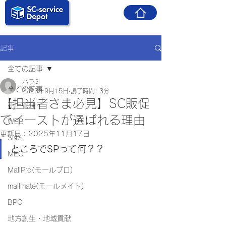
記事
全ての記事
ハラミ
全ての記事
2023年9月15日
読了時間: 3分
【担当者さま必見】SC販促
売上管理
でイーストが選ばれる理由
WEB
更新日：
2025年11月17日
SNS
ところでSPって何？？
MEO
MallPro(モールプロ)
mallmate(モールメイト)
BPO
地方創生・地域貢献