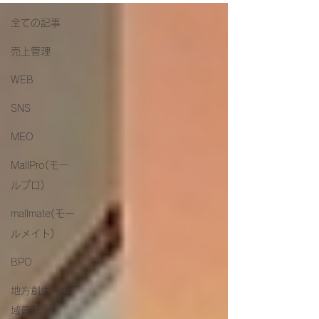
全ての記事
売上管理
WEB
SNS
MEO
MallPro(モー
ルプロ)
mallmate(モー
ルメイト)
BPO
地方創生・地
域貢献