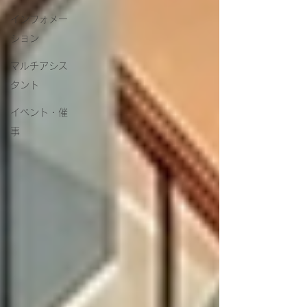
インフォメー
ション
マルチアシス
タント
イベント・催
事