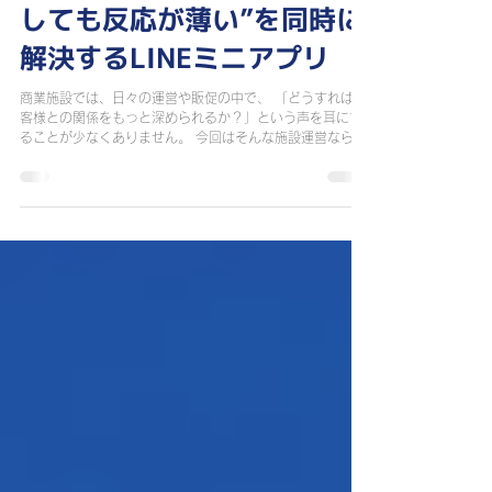
「商業施設版 地域振興券」
やってみませんか？ “配信
しても反応が薄い”を同時に
解決するLINEミニアプリ
商業施設では、日々の運営や販促の中で、 「どうすればお
客様との関係をもっと深められるか？」という声を耳にす
ることが少なくありません。 今回はそんな施設運営ならで
はの悩みを解決し、LINEを活用した仕組みで、お客様との
距離を縮める取り組みについてご紹介します！